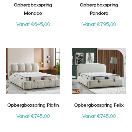
pbergboxspring
Opbergboxspring
Opbergboxspring
Monaco
Pandora
laapbank
Vanaf €645,00
Vanaf €795,00
weefdeurkast
rijs
469,00
995,00
Opbergboxspring Platin
Opbergboxspring Felix
Vanaf €745,00
Vanaf €745,00