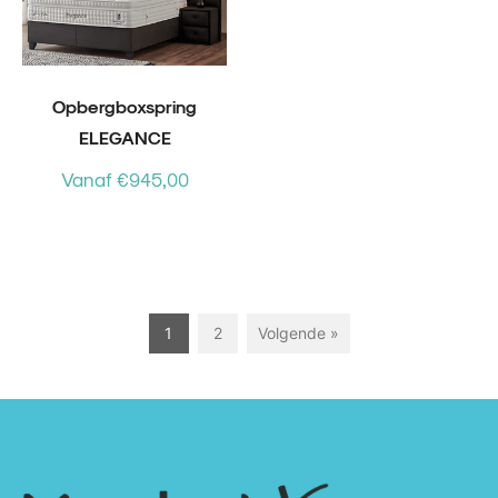
Opbergboxspring
ELEGANCE
Vanaf €945,00
1
2
Volgende »