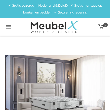
✓ Gratis bezorgd in Nederland & België⠀✓ Gratis montage op
banken en bedden⠀✓ Betalen
na
levering
0