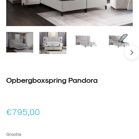
Opbergboxspring Pandora
Normale
€795,00
prijs
Grootte