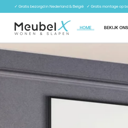
✓ Gratis bezorgd in Nederland & België⠀✓ Gratis montage op
HOME
BEKIJK ONS