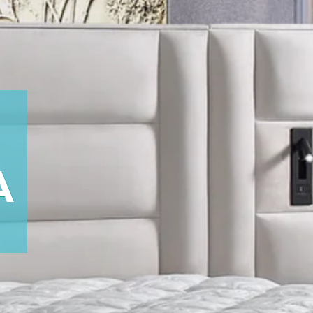
A
O
T