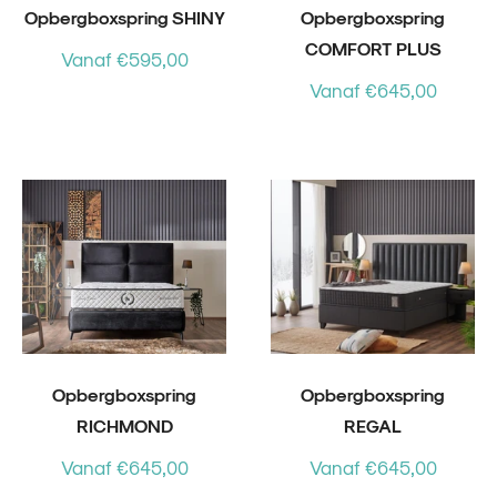
pbergboxspring
Opbergboxspring SHINY
Opbergboxspring
COMFORT PLUS
Vanaf €595,00
laapbank
Vanaf €645,00
weefdeurkast
rijs
595,00
795,00
Opbergboxspring
Opbergboxspring
RICHMOND
REGAL
Vanaf €645,00
Vanaf €645,00