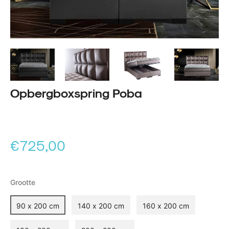
Opbergboxspring Poba
Normale
€725,00
prijs
Grootte
90 x 200 cm
140 x 200 cm
160 x 200 cm