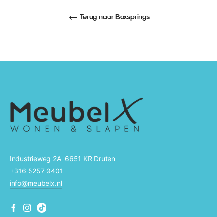
Terug naar Boxsprings
Industrieweg 2A, 6651 KR Druten
+316 5257 9401
info@meubelx.nl
Fb
Ins
Ins