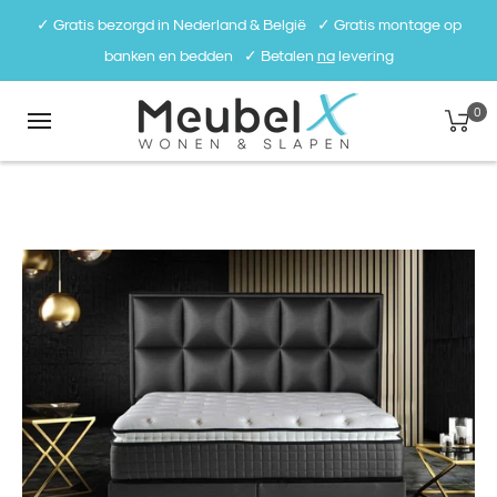
✓ Gratis bezorgd in Nederland & België⠀✓ Gratis montage op
banken en bedden⠀✓ Betalen
na
levering
0