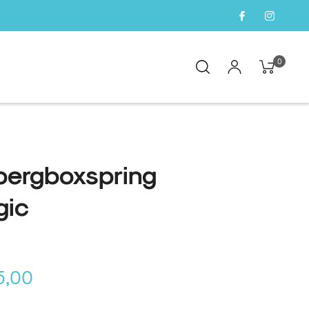
0
ergboxspring
gic
5,00