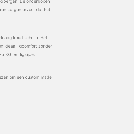
n opbergen. De onderboxen
eren zorgen ervoor dat het
eklaag koud schuim. Het
n ideaal ligcomfort zonder
75 KG per ligzijde.
 kiezen om een custom made