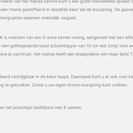
rvlakte van het matras bevind kunt u een grote hoeveelheid spulle
talen frame gestoffeerd in dezelfde kleur als de boxspring. De gasv
pbergruimte iedereen makkelijk vergaat.
ik is voorzien van een 5-zone binnen vering, aangevuld met een afd
r een geïntegreerde koud schuimtopper van 10 cm wat zorgt voor ee
dens je nachtrust. Het matras heeft een draagvlakte van maar liefst 1
daard verkrijgbaar in de kleur taupe. Daarnaast kunt u er ook voor
ing te gebruiken. Zodat u uw eigen droom-boxspring kunt creëren.
or het prachtige hoofdbord met 4 vakken.