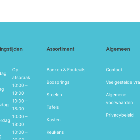
ngstijden
Assortiment
Algemeen
Op
Banken & Fauteuils
Contact
dag
afspraak
Boxsprings
Veelgestelde vr
10:00 –
ag
18:00
Stoelen
Algemene
10:00 –
voorwaarden
sdag
Tafels
18:00
Privacybeleid
10:00 –
Kasten
erdag
18:00
10:00 –
Keukens
g
20:00