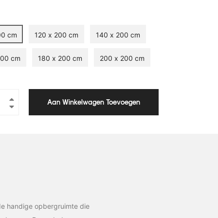
00 cm
120 x 200 cm
140 x 200 cm
200 cm
180 x 200 cm
200 x 200 cm
+
Aan Winkelwagen Toevoegen
−
e handige opbergruimte die