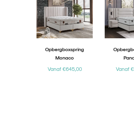
Opbergboxspring
Opbergb
Monaco
Pan
Vanaf €645,00
Vanaf 