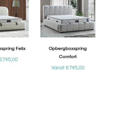
pring Felix
Opbergboxspring
Opberg
Comfort
Se
€745,00
Vanaf €745,00
Vanaf