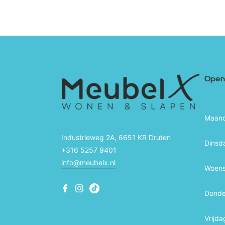
Openi
Maan
Industrieweg 2A, 6651 KR Druten
Dinsd
+316 5257 9401
info@meubelx.nl
Woen
Fb
Ins
Ins
Dond
Vrijda