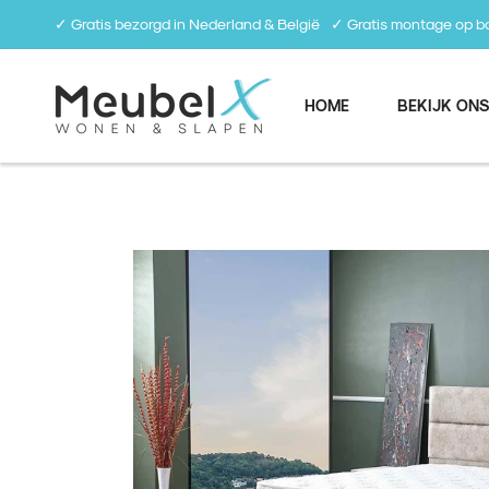
✓ Gratis bezorgd in Nederland & België⠀✓ Gratis montage op
HOME
BEKIJK ONS