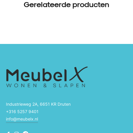
Gerelateerde producten
Industrieweg 2A, 6651 KR Druten
+316 5257 9401
info@meubelx.nl