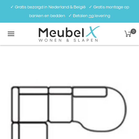
✓ Gratis bezorgd in Nederland & België⠀✓ Gratis montage op
banken en bedden⠀✓ Betalen
na
levering
0