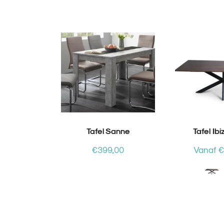
Tafel Sanne
Tafel Ibi
Normale
€399,00
Vanaf 
prijs