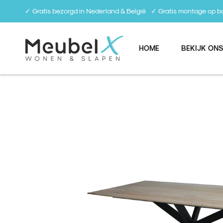
✓ Gratis bezorgd in Nederland & België⠀✓ Gratis montage op
HOME
BEKIJK ONS