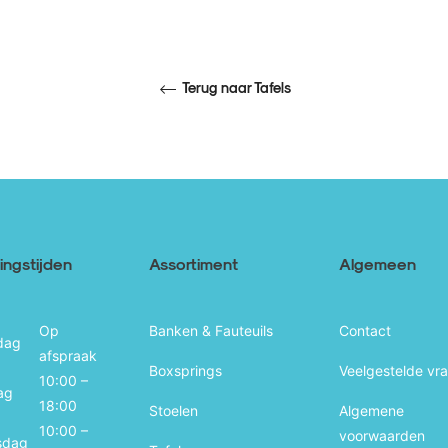
Terug naar Tafels
ngstijden
Assortiment
Algemeen
Op
Banken & Fauteuils
Contact
dag
afspraak
Boxsprings
Veelgestelde vr
10:00 –
ag
18:00
Stoelen
Algemene
10:00 –
voorwaarden
sdag