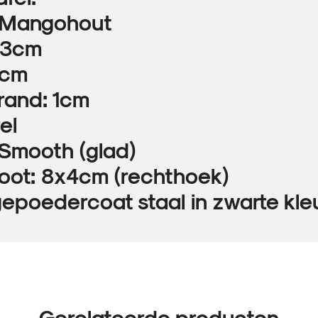
: Mangohout
: 3cm
6cm
rand: 1cm
el
 Smooth (glad)
poot: 8x4cm (rechthoek)
gepoedercoat staal in zwarte kle
Gerelateerde producten