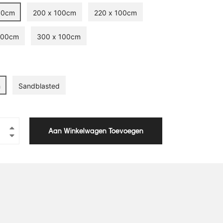
90cm
200 x 100cm
220 x 100cm
100cm
300 x 100cm
h
Sandblasted
+
Aan Winkelwagen Toevoegen
−