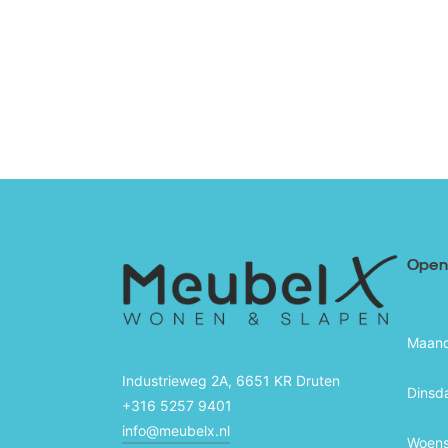
Openi
Maan
Industrieweg 2A, 6651 KR Druten
Dinsd
+316 5257 9401
info@meubelx.nl
Woen