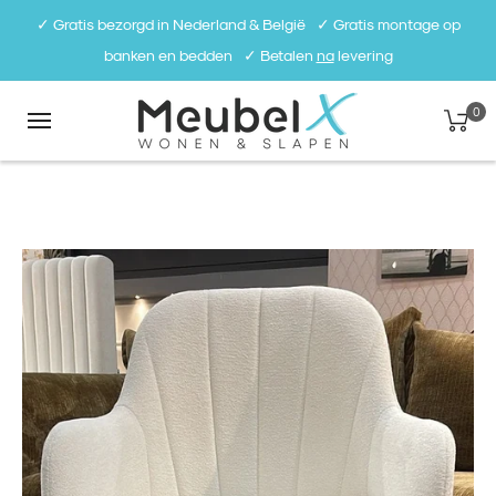
✓ Gratis bezorgd in Nederland & België⠀✓ Gratis montage op
banken en bedden⠀✓ Betalen
na
levering
0