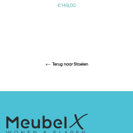
Normale
€149,00
prijs
Terug naar Stoelen