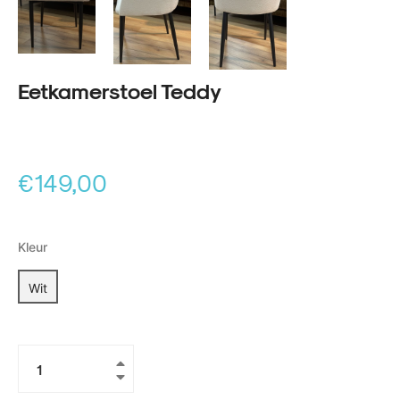
Eetkamerstoel Teddy
Normale
€149,00
prijs
Kleur
Wit
+
−