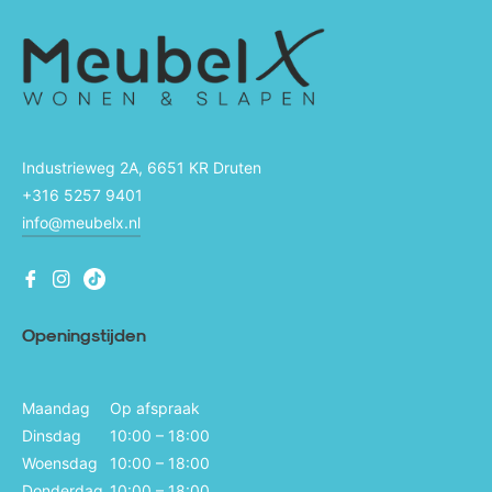
pbergboxspring
laapbank
weefdeurkast
Industrieweg 2A, 6651 KR Druten
+316 5257 9401
info@meubelx.nl
Fb
Ins
Ins
Openingstijden
Maandag
Op afspraak
Dinsdag
10:00 – 18:00
Woensdag
10:00 – 18:00
Donderdag
10:00 – 18:00