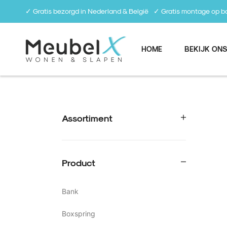
✓ Gratis bezorgd in Nederland & België⠀✓ Gratis montage op
HOME
BEKIJK ONS
Assortiment
Product
Bank
Boxspring