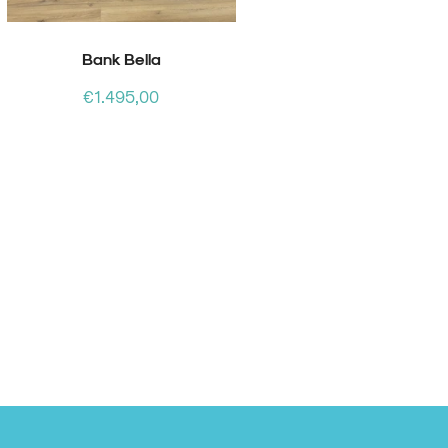
Bank Bella
Normale
€1.495,00
prijs