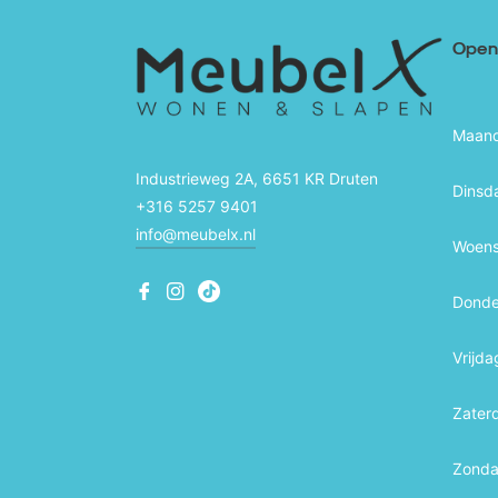
Openi
Maan
Industrieweg 2A, 6651 KR Druten
Dinsd
+316 5257 9401
info@meubelx.nl
Woen
Fb
Ins
Ins
Dond
Vrijda
Zater
Zond